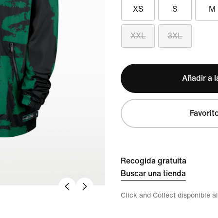
XS
S
M
XXL
3XL
Añadir a l
Favorit
Recogida gratuita
Buscar una tienda
Click and Collect disponible a