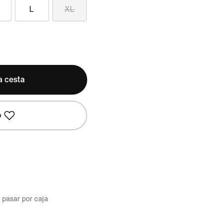
L
XL
a cesta
o
l pasar por caja