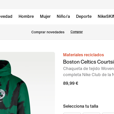
vedad
Hombre
Mujer
Niño/a
Deporte
NikeSK
Comprar novedades
Comprar
Materiales reciclados
Imagen
Boston Celtics Courts
1
Chaqueta de tejido Woven
de
completa Nike Club de la
3
89,99 €
Selecciona tu talla