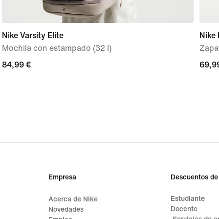
Nike Varsity Elite
Nike 
Mochila con estampado (32 l)
Zapat
84,99 €
84,99 €
69,9
69,9
Empresa
Descuentos de
Estudiante
Acerca de Nike
Docente
Novedades