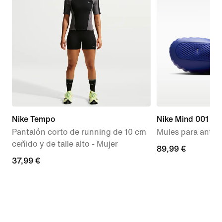
Nike Tempo
Nike Mind 001
Pantalón corto de running de 10 cm
Mules para antes 
ceñido y de talle alto - Mujer
89,99 €
89,99 €
37,99 €
37,99 €