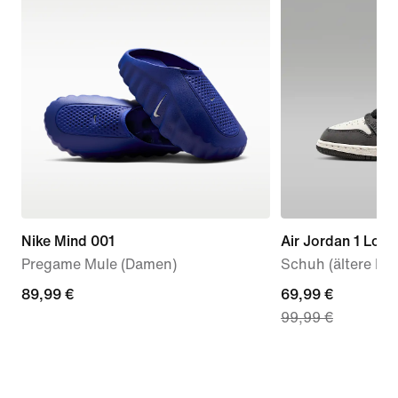
Nike Mind 001
Air Jordan 1 Low
Pregame Mule (Damen)
Schuh (ältere Kin
89,99 €
89,99 €
current
69,99 €
99,99 €
price
69,99 €,
original
price