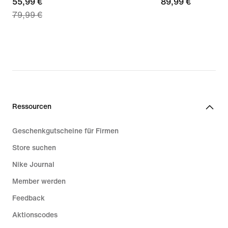
current
55,99 €
89,99 €
89,99 €
79,99 €
price
55,99 €,
original
price
79,99 €
Ressourcen
Geschenkgutscheine für Firmen
Store suchen
Nike Journal
Member werden
Feedback
Aktionscodes