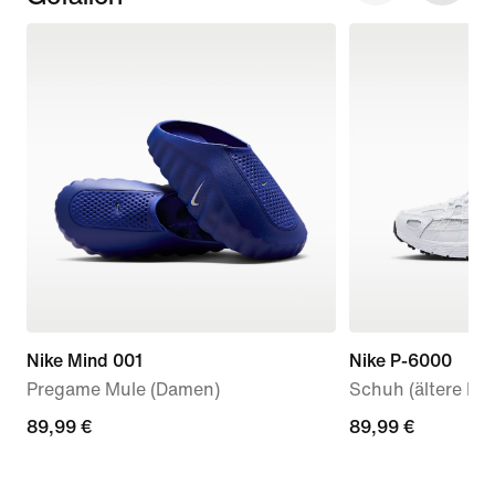
Nike Mind 001
Nike P-6000
Pregame Mule (Damen)
Schuh (ältere Kin
89,99 €
89,99 €
89,99 €
89,99 €