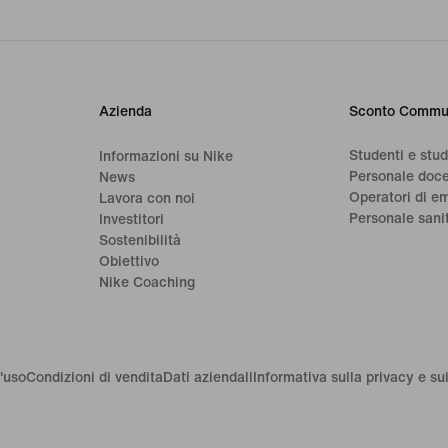
Azienda
Sconto Commu
Studenti e stu
Informazioni su Nike
Personale doc
News
Operatori di e
a
Lavora con noi
Personale sani
Investitori
Sostenibilità
Obiettivo
Nike Coaching
'uso
Condizioni di vendita
Dati aziendali
Informativa sulla privacy e su