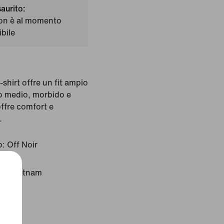
saurito:
on è al momento
bile
-shirt offre un fit ampio
so medio, morbido e
ffre comfort e
.
o:
Off Noir
ne: Vietnam
to