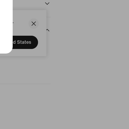
States.
United States
censione