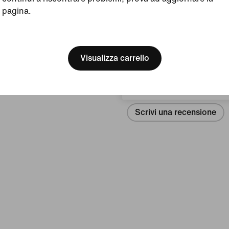
Taglia/misura e fit
pagina.
[ Code: D1B61E47 ]
We think you are in United 
Recensioni (errore)
Update your location?
Visualizza carrello
Svizzera
Nessuna re
Scrivi una recensione