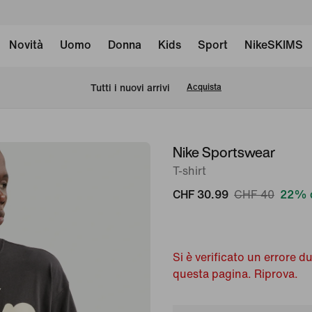
Novità
Uomo
Donna
Kids
Sport
NikeSKIMS
Tutti i nuovi arrivi
Acquista
Nike Sportswear
immagine
1
T-shirt
di
CHF 30.99
CHF 40
22% d
6
Si è verificato un errore d
questa pagina. Riprova.