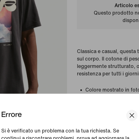
Articolo e
Questo prodotto n
disponi
Classica e casual, questa t
sul corpo. Il cotone di pe
leggermente strutturato, o
resistenza per tutti i giorni
Colore mostrato in fot
Stile:
II3684-045
Paese/regione di origi
Errore
Visualizza dettagli prodot
Si è verificato un problema con la tua richiesta. Se
continui a riscontrare problemi, prova ad aggiornare la