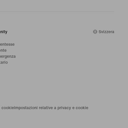
nity
Svizzera
dentesse
ente
mergenza
tario
i cookie
Impostazioni relative a privacy e cookie