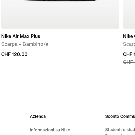
Nike Air Max Plus
Nike 
Scarpa – Bambino/a
Scar
CHF
CHF 120.00
curre
CHF 
CHF 
120.00
price
CHF
154.
origi
price
CHF
220.
Azienda
Sconto Commu
Studenti e stu
Informazioni su Nike