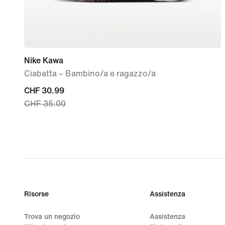
Nike Kawa
Ciabatta – Bambino/a e ragazzo/a
current
CHF 30.99
CHF 35.00
price
CHF
30.99,
original
price
CHF
35.00
Risorse
Assistenza
Trova un negozio
Assistenza