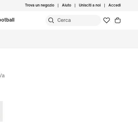
Trova un negozio
Aiuto
Unisciti a noi
Accedi
otball
/a