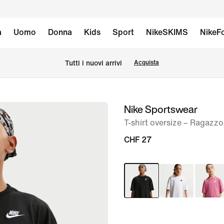
à
Uomo
Donna
Kids
Sport
NikeSKIMS
NikeFo
Tutti i nuovi arrivi
Acquista
Nike Sportswear
immagine
1
T-shirt oversize – Ragazzo
di
CHF 27
5