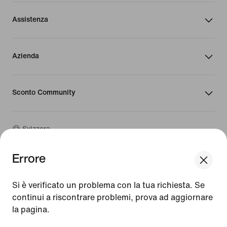
Assistenza
Azienda
Sconto Community
Svizzera
Errore
©
2026
Nike, Inc. Tutti i diritti riservati
We think you are in United States.
Guide
Update your location?
Si è verificato un problema con la tua richiesta. Se
Condizioni d'uso
continui a riscontrare problemi, prova ad aggiornare
Condizioni di vendita
Dati aziendali
la pagina.
Svizzera
United States
Informativa sulla privacy e sui cookie