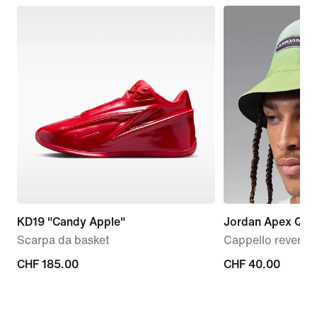
KD19 "Candy Apple"
Jordan Apex Qua
Scarpa da basket
Cappello reversib
CHF
CHF 185.00
CHF
CHF 40.00
185.00
40.00