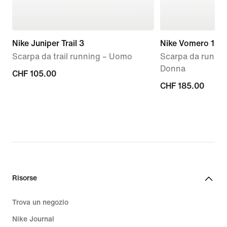
Nike Juniper Trail 3
Nike Vomero 18
Scarpa da trail running – Uomo
Scarpa da runnin
Donna
CHF
CHF 105.00
CHF
CHF 185.00
105.00
185.00
Risorse
Trova un negozio
Nike Journal