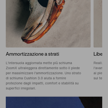
Ammortizzazione a strati
Libert
L'intersuola aggiornata mette più schiuma
Realizzat
ZoomX ultraleggera direttamente sotto il piede
l'avampi
per massimizzare l'ammortizzazione. Uno strato
ai piedi 
di schiuma Cushlon 3.0 aiuta a fornire
sui terre
protezione dagli impatti, comfort e stabilità su
superfici irregolari.