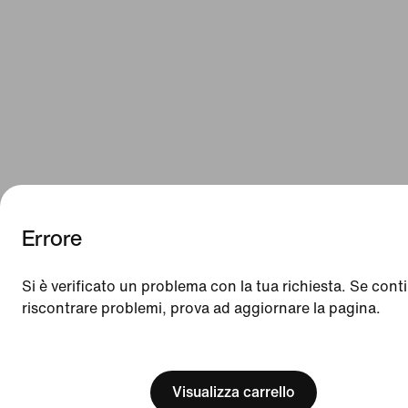
Errore
We think you are in United States.
Update your location?
Si è verificato un problema con la tua richiesta. Se conti
riscontrare problemi, prova ad aggiornare la pagina.
Svizzera
United States
[ Code: D1B61E47 ]
Visualizza carrello