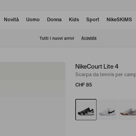
Novità
Uomo
Donna
Kids
Sport
NikeSKIMS
Tutti i nuovi arrivi
Acquista
NikeCourt Lite 4
immagine
1
Scarpa da tennis per cam
di
CHF 85
8