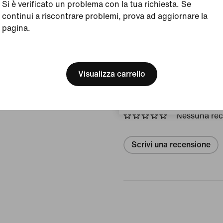
Nero/Antracite/Bianc
Si è verificato un problema con la tua richiesta. Se
Stile:
FD6575-001
continui a riscontrare problemi, prova ad aggiornare la
pagina.
Paese/regione di origi
[ Code: D1B61E47 ]
We think you are in United 
Visualizza dettagli prodot
Update your location?
Visualizza carrello
Recensioni (errore)
Svizzera
Nessuna re
Scrivi una recensione