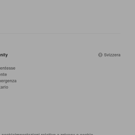
nity
Svizzera
dentesse
ente
mergenza
tario