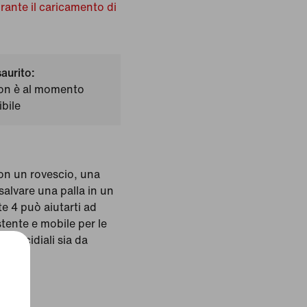
urante il caricamento di
saurito:
on è al momento
bile
on un rovescio, una
salvare una palla in un
te 4 può aiutarti ad
stente e mobile per le
iri micidiali sia da
o: