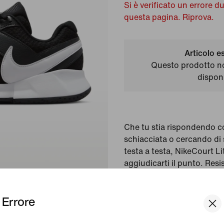
Si è verificato un errore d
questa pagina. Riprova.
Articolo e
Questo prodotto n
disponi
Che tu stia rispondendo c
schiacciata o cercando di 
testa a testa, NikeCourt Li
aggiudicarti il punto. Resi
sfide infinite, è ideale per t
vicino che da lontano.
Errore
Colore mostrato in fot