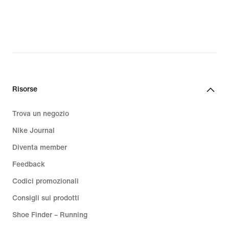
80.99,
80.99,
original
original
price
price
CHF
CHF
115.00
115.00
Risorse
Trova un negozio
Nike Journal
Diventa member
Feedback
Codici promozionali
Consigli sui prodotti
Shoe Finder – Running