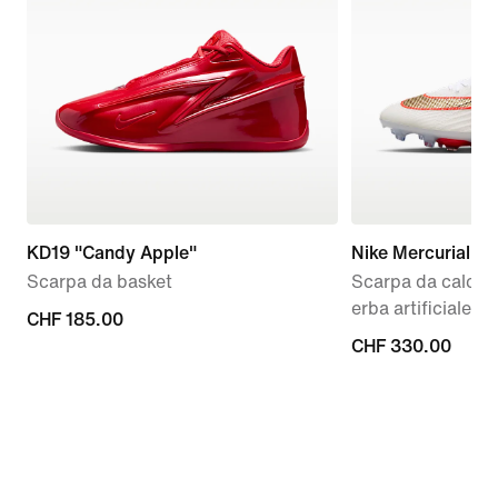
KD19 "Candy Apple"
Nike Mercurial Sup
Scarpa da basket
Scarpa da calcio 
erba artificiale
CHF
CHF 185.00
CHF
CHF 330.00
185.00
330.00