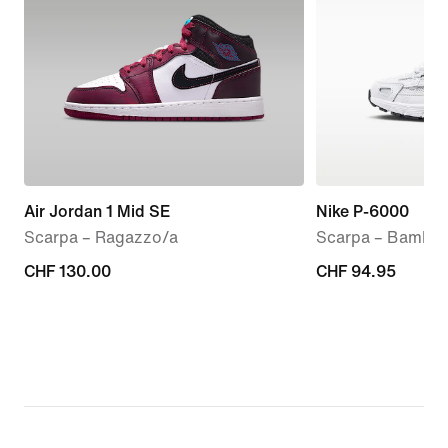
Air Jordan 1 Mid SE
Nike P-6000
Scarpa – Ragazzo/a
Scarpa – Bambin
CHF
CHF 130.00
CHF
CHF 94.95
130.00
94.95