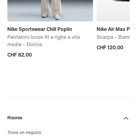
Nike Sportswear Chill Poplin
Nike Air Max Plus
Pantaloni loose fit a righe a vita
Scarpa – Bambin
media – Donna
CHF
CHF 120.00
CHF
CHF 82.00
120.00
82.00
Risorse
Trova un negozio