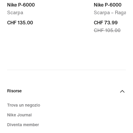
Nike P-6000
Nike P-6000
Scarpa
Scarpa – Ragazz
CHF
CHF 135.00
current
CHF 73.99
CHF 105.00
135.00
price
CHF
73.99,
original
price
CHF
105.00
Risorse
Trova un negozio
Nike Journal
Diventa member