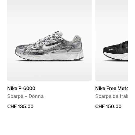
Nike P-6000
Nike Free Metcon
Scarpa – Donna
Scarpa da traini
CHF
CHF 135.00
CHF
CHF 150.00
135.00
150.00