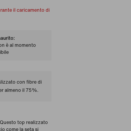
urante il caricamento di
saurito:
on è al momento
bile
izzato con fibre di
per almeno il 75%.
Questo top realizzato
cio come la seta si