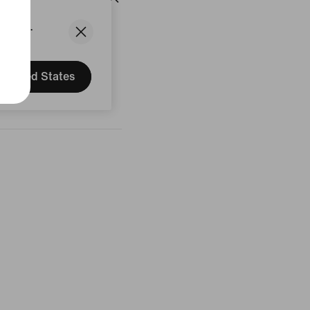
States.
censione
United States