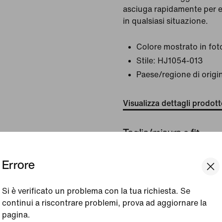
asciuga rapidamente per e
in qualsiasi situazione.
Colore mostrato in fot
Stile:
HJ1054-013
Paese/regione di origi
Visualizza dettagli prodot
Taglia/misura e fit
Errore
Realizzazione
Si è verificato un problema con la tua richiesta. Se
continui a riscontrare problemi, prova ad aggiornare la
pagina.
Recensioni (errore)