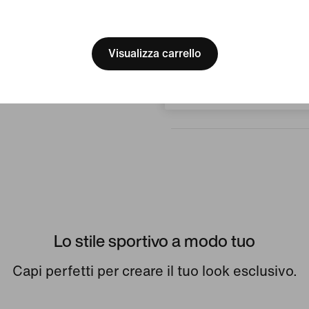
[ Code: D1B61E47 ]
We think you are in United 
Nessuna re
Update your location?
Visualizza carrello
Svizzera
Scrivi una recensione
Lo stile sportivo a modo tuo
Capi perfetti per creare il tuo look esclusivo.