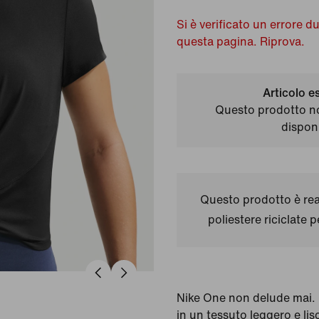
Si è verificato un errore d
questa pagina. Riprova.
Articolo e
Questo prodotto n
disponi
Questo prodotto è real
poliestere riciclate 
Nike One non delude mai. 
in un tessuto leggero e lis