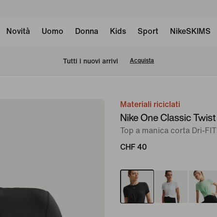
Novità
Uomo
Donna
Kids
Sport
NikeSKIMS
Tutti i nuovi arrivi
Acquista
Materiali riciclati
immagine
Nike One Classic Twist
1
Top a manica corta Dri-FI
di
6
CHF 40