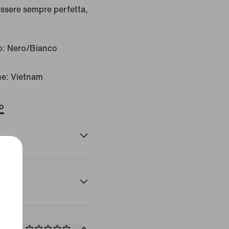
ssere sempre perfetta,
o:
Nero/Bianco
ne: Vietnam
to