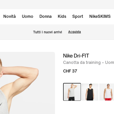
Novità
Uomo
Donna
Kids
Sport
NikeSKIMS
Tutti i nuovi arrivi
Acquista
Nike Dri-FIT
immagine
1
Canotta da training – Uo
di
CHF 37
8