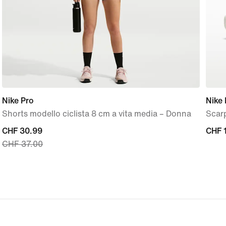
Nike Pro
Nike
Shorts modello ciclista 8 cm a vita media – Donna
Scar
current
CHF 30.99
CHF
CHF 
CHF 37.00
price
160.
CHF
30.99,
original
price
CHF