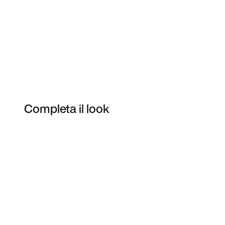
Completa il look
Item 3 of 13
Acquista il modello