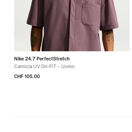
Nike 24.7 PerfectStretch
Camicia UV Dri-FIT – Uomo
CHF
CHF 105.00
105.00