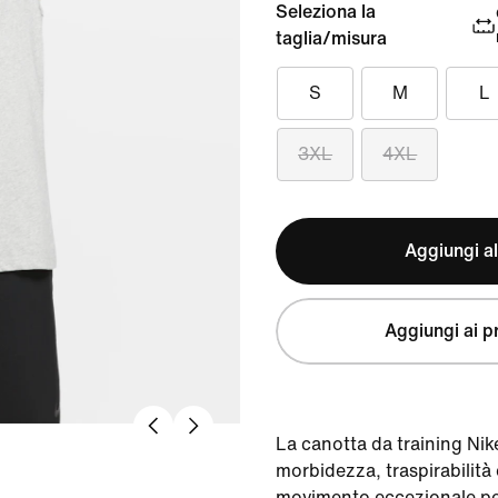
Seleziona la
taglia/misura
S
M
L
3XL
4XL
Aggiungi al
Aggiungi ai pr
La canotta da training Nik
morbidezza, traspirabilità 
movimento eccezionale per