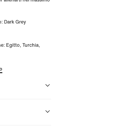
o:
Dark Grey
e: Egitto, Turchia,
to