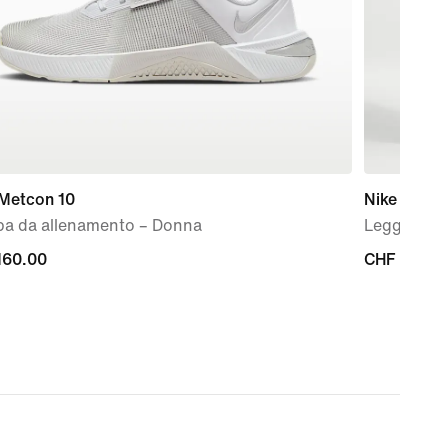
 Metcon 10
Nike One S
pa da allenamento – Donna
Leggings a 
160.00
CHF
CHF 57.00
00
57.00