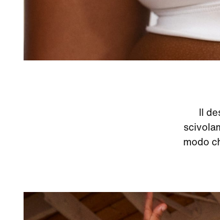
Il d
scivolam
modo ch