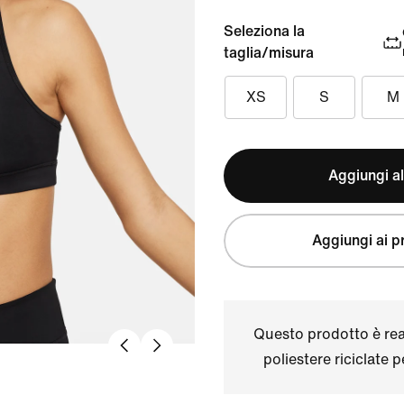
Seleziona la
taglia/misura
XS
S
M
Aggiungi al
Aggiungi ai pr
Questo prodotto è real
poliestere riciclate 