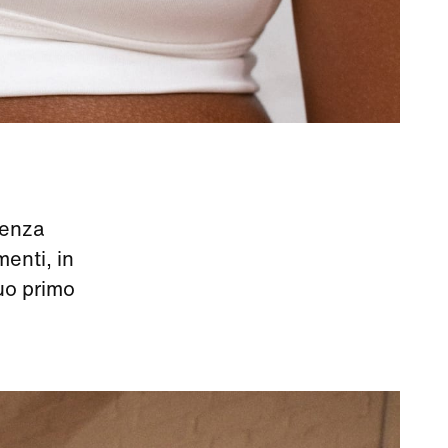
senza
menti, in
uo primo