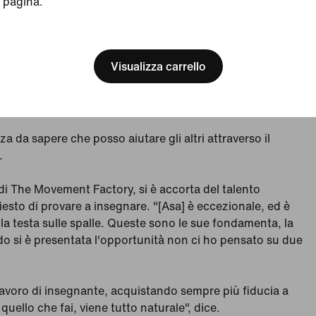
pagina.
[ Code: D1B61E47 ]
Visualizza carrello
 da sapere che posso aiutare gli altri attraverso il
.
di The Movement Factory, si è accorta del talento
hiesto di provare a insegnare. "[Asa] è eccezionale, ed è
a testa sulle spalle. Queste sono le sue fondamenta, la
do si è presentata l'opportunità non ci ho pensato su due
lavoro di insegnante, acquistando sempre più fiducia a
 quello che fai, viene tutto naturale", dice.