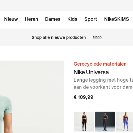
Nieuw
Heren
Dames
Kids
Sport
NikeSKIMS
Shop alle nieuwe producten
Shop
Gerecyclede materialen
afbeelding
Nike Universa
1
Lange legging met hoge ta
van
aan de voorkant voor dam
9
€ 109,99