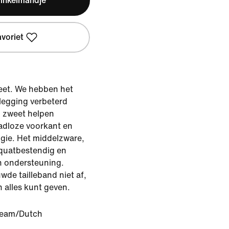
winkelmandje
avoriet
weet. We hebben het
legging verbeterd
n zweet helpen
adloze voorkant en
gie. Het middelzware,
squatbestendig en
en ondersteuning.
de tailleband niet af,
n alles kunt geven.
eam/Dutch