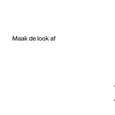
Maak de look af
Item 3 of 6
Shop het model