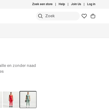
Zoek een store
Help
Join Us
Log in
ille en zonder naad
es