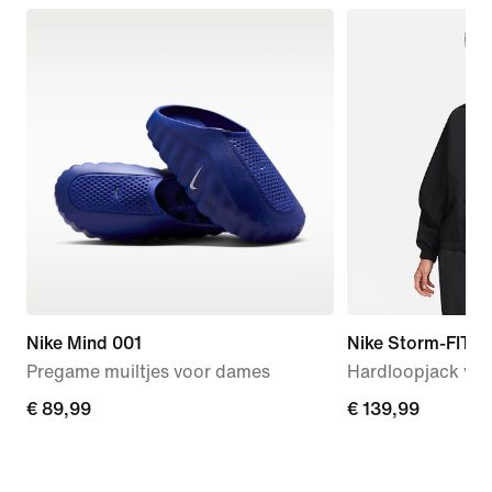
Nike Mind 001
Nike Storm-FIT S
Pregame muiltjes voor dames
Hardloopjack vo
€ 89,99
€ 89,99
€ 139,99
€ 139,99