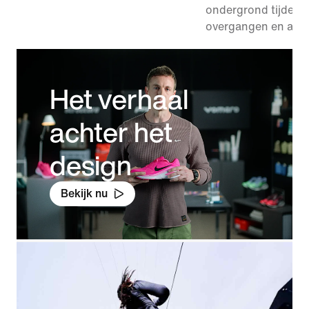
ondergrond tijdens
overgangen en afze
Het verhaal
achter het
design
Bekijk nu