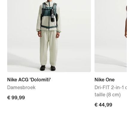
Nike ACG 'Dolomiti'
Nike One
Damesbroek
Dri-FIT 2-in-1 d
taille (8 cm)
€ 99,99
€ 99,99
€ 44,99
€ 44,99