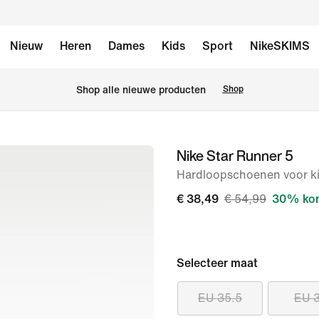
Nieuw
Heren
Dames
Kids
Sport
NikeSKIMS
Shop alle nieuwe producten
Shop
Nike Star Runner 5
afbeelding
1
Hardloopschoenen voor k
van
€ 38,49
€ 54,99
30% kor
8
Selecteer maat
EU 35.5
EU 