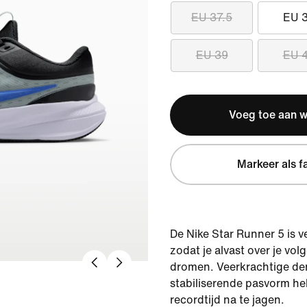
EU 37.5
EU 
EU 39
EU 
Voeg toe aan 
Markeer als f
De Nike Star Runner 5 is ve
zodat je alvast over je vo
dromen. Veerkrachtige de
stabiliserende pasvorm he
recordtijd na te jagen.