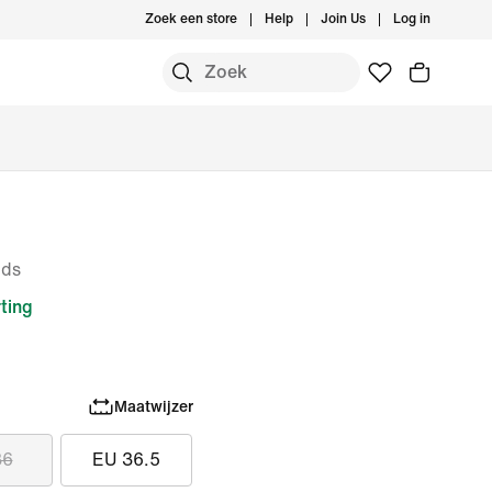
Zoek een store
Help
Join Us
Log in
ids
ting
Maatwijzer
36
EU 36.5