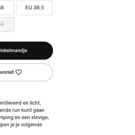
38
EU 38.5
40
winkelmandje
avoriet
ntilerend en licht,
lgende run kunt gaan
mping en een stevige,
lpen je je volgende