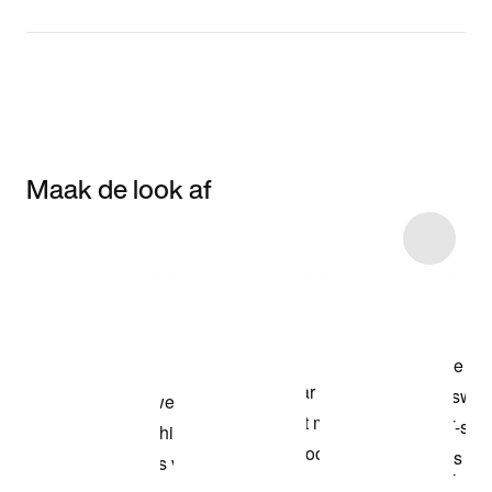
Maak de look af
Item 3 of 4