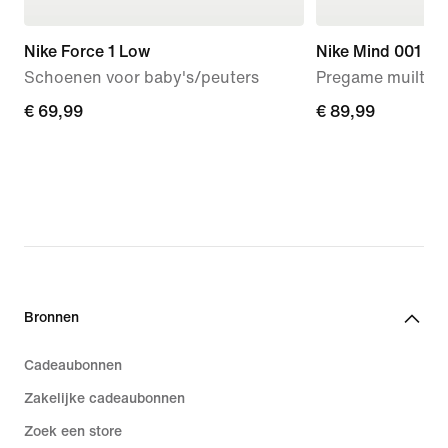
Nike Force 1 Low
Nike Mind 001
Schoenen voor baby's/peuters
Pregame muiltjes
€ 69,99
€ 69,99
€ 89,99
€ 89,99
Bronnen
Cadeaubonnen
Zakelijke cadeaubonnen
Zoek een store