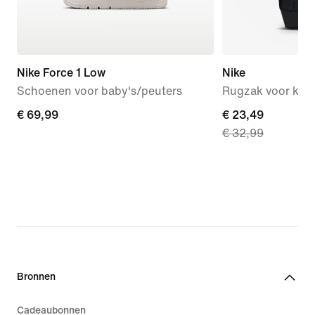
Nike Force 1 Low
Nike
Schoenen voor baby's/peuters
Rugzak voor kids (
€ 69,99
€ 69,99
current
€ 23,49
€ 32,99
price
€ 23,49,
original
price
€ 32,99
Bronnen
Cadeaubonnen