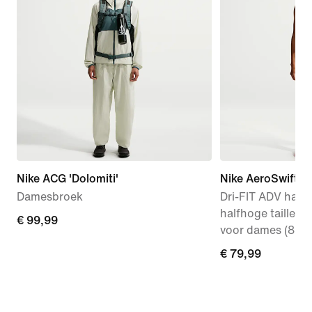
Nike ACG 'Dolomiti'
Nike AeroSwift
Damesbroek
Dri-FIT ADV hard
halfhoge taille e
€ 99,99
€ 99,99
voor dames (8 cm
€ 79,99
€ 79,99