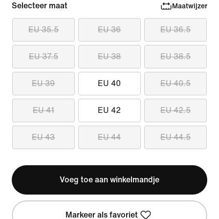
Selecteer maat
Maatwijzer
EU 35.5
EU 36
EU 36.5
EU 37.5
EU 38
EU 38.5
EU 39
EU 40
EU 40.5
EU 41
EU 42
EU 42.5
EU 43
EU 44
EU 44.5
Voeg toe aan winkelmandje
Markeer als favoriet