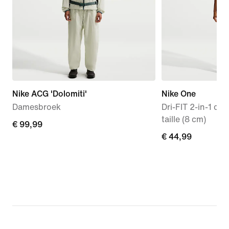
Nike ACG 'Dolomiti'
Nike One
Damesbroek
Dri-FIT 2-in-1 d
taille (8 cm)
€ 99,99
€ 99,99
€ 44,99
€ 44,99