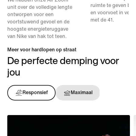
ruimte te geven bij
unit over de volledige lengte
en voorvoet in verge
ontworpen voor een
met de 41.
voortstuwend gevoel en de
hoogste energieteruggave
van Nike van hak tot teen.
Meer voor hardlopen op straat
De perfecte demping voor
jou
Responsief
Maximaal
Onderst