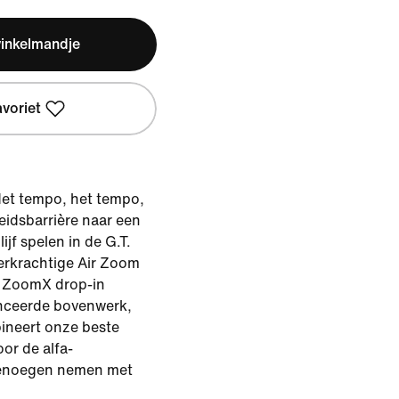
winkelmandje
avoriet
 Het tempo, het tempo,
heidsbarrière naar een
jf spelen in de G.T.
eerkrachtige Air Zoom
e ZoomX drop-in
nceerde bovenwerk,
ineert onze beste
or de alfa-
genoegen nemen met