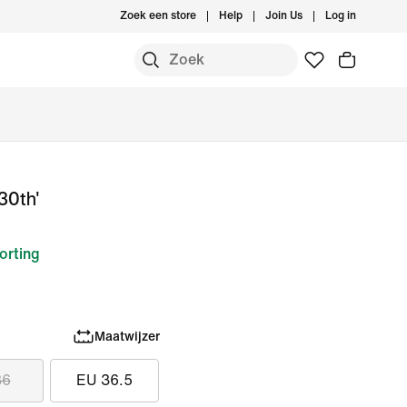
Zoek een store
Help
Join Us
Log in
30th'
orting
Maatwijzer
36
EU 36.5