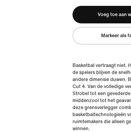
Voeg toe aan 
Markeer als f
Basketbal vertraagt niet.
de spelers blijven de snel
andere dimensie duwen. Bli
Cut 4. Van de volledige v
Strobel tot een gevederd
middenzool tot het geava
deze grensverlegger comb
basketbaltechnologieën vo
ruimtemakers die alleen 
winnen.