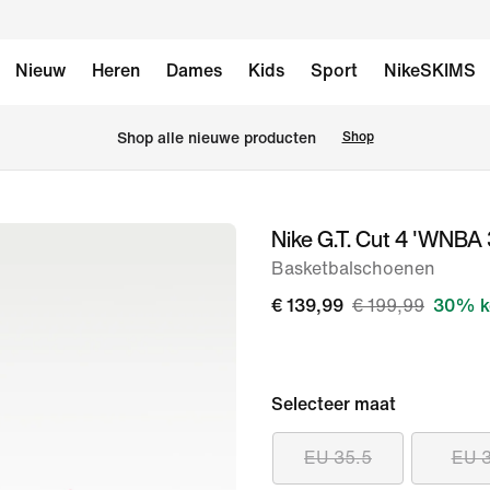
Nieuw
Heren
Dames
Kids
Sport
NikeSKIMS
Shop alle nieuwe producten
Shop
Nike G.T. Cut 4 'WNBA 
afbeelding
1
Basketbalschoenen
van
€ 139,99
€ 199,99
30% k
11
Selecteer maat
EU 35.5
EU 