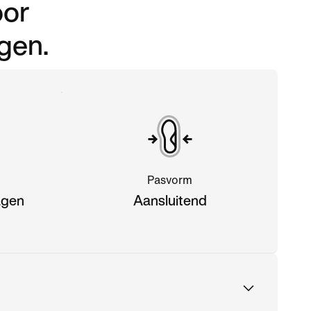
oor
ngen.
Pasvorm
agen
Aansluitend