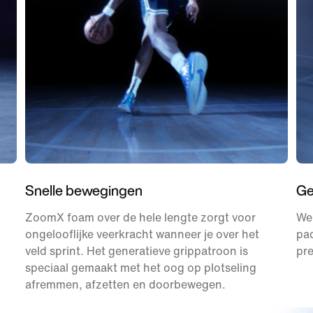
Snelle bewegingen
Ge
ZoomX foam over de hele lengte zorgt voor
We
ongelooflijke veerkracht wanneer je over het
pa
veld sprint. Het generatieve grippatroon is
pr
speciaal gemaakt met het oog op plotseling
afremmen, afzetten en doorbewegen.