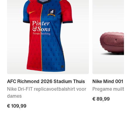
AFC Richmond 2026 Stadium Thuis
Nike Mind 001
Nike Dri-FIT replicavoetbalshirt voor
Pregame muiltjes
dames
€ 89,99
€ 89,99
€ 109,99
€ 109,99