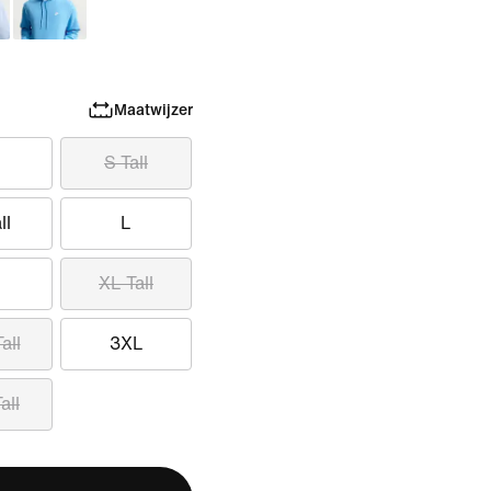
Maatwijzer
S Tall
ll
L
XL Tall
all
3XL
all