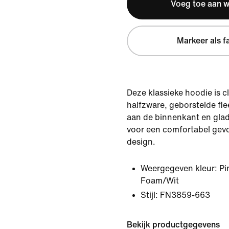
Voeg toe aan 
Markeer als f
Deze klassieke hoodie is 
halfzware, geborstelde fle
aan de binnenkant en glad
voor een comfortabel gev
design.
Weergegeven kleur:
Pi
Foam/Wit
Stijl:
FN3859-663
Bekijk productgegevens