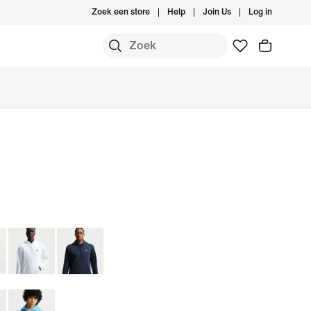
Zoek een store
Help
Join Us
Log in