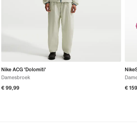
Nike ACG 'Dolomiti'
Nike
Damesbroek
Dame
€ 99,99
€ 99,99
€ 15
€ 15