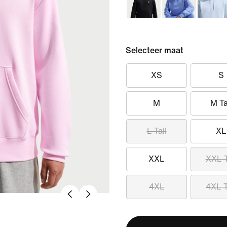
Selecteer maat
XS
S
M
M Ta
L Tall
XL
XXL
XXL T
4XL
4XL T