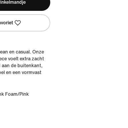
winkelmandje
avoriet
clean en casual. Onze
ece voelt extra zacht
 aan de buitenkant,
oel en een vormvast
nk Foam/Pink