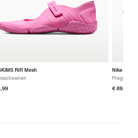
SKIMS Rift Mesh
Nike Mind 
sschoenen
Pregame mu
9,99
9,99
€ 89,99
€ 89,99