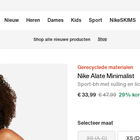
Nieuw
Heren
Dames
Kids
Sport
NikeSKIMS
Shop alle nieuwe producten
Shop
Gerecyclede materialen
afbeelding
Nike Alate Minimalist
1
Sport-bh met vulling en l
van
17
€ 33,99
€ 47,99
29% kor
Selecteer maat
XS (A-C)
XS (D