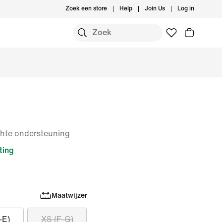
Zoek een store
Help
Join Us
Log in
ichte ondersteuning
ting
Maatwijzer
-E)
XS (F-G)