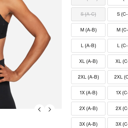
S (A-C)
S (C-
M (A-B)
M (C
L (A-B)
L (C-
XL (A-B)
XL (C
2XL (A-B)
2XL (
1X (A-B)
1X (C
2X (A-B)
2X (C
3X (A-B)
3X (C