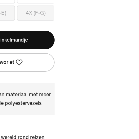
-E)
4X (F-G)
winkelmandje
avoriet
an materiaal met meer
e polyestervezels
 wereld rond reizen