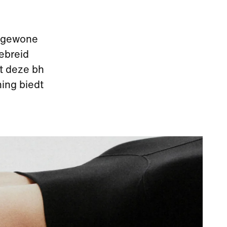
n gewone
ebreid
t deze bh
ing biedt