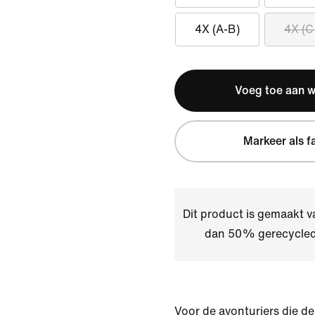
4X (A-B)
4X (C
Voeg toe aan 
Markeer als f
Dit product is gemaakt v
dan 50% gerecycled
Voor de avonturiers die de