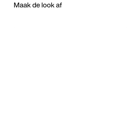
Maak de look af
Item 3 of 12
Shop het model