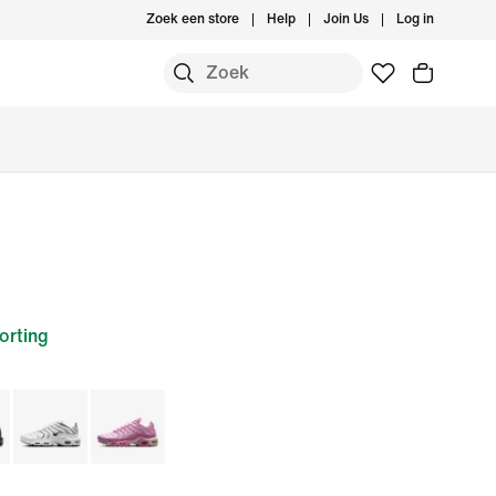
Zoek een store
Help
Join Us
Log in
orting