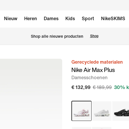
Nieuw
Heren
Dames
Kids
Sport
NikeSKIMS
Shop alle nieuwe producten
Shop
Gerecyclede materialen
afbeelding
Nike Air Max Plus
1
Damesschoenen
van
12
€ 132,99
€ 189,99
30% k