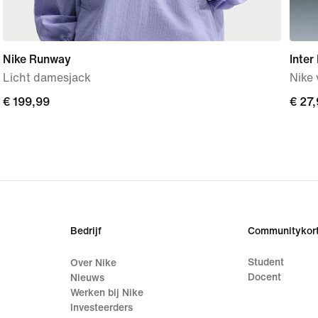
Nike Runway
Inter
Licht damesjack
Nike 
€ 199,99
€ 199,99
€ 27
€ 27
Bedrijf
Communitykort
Student
Over Nike
Docent
Nieuws
Werken bij Nike
Investeerders