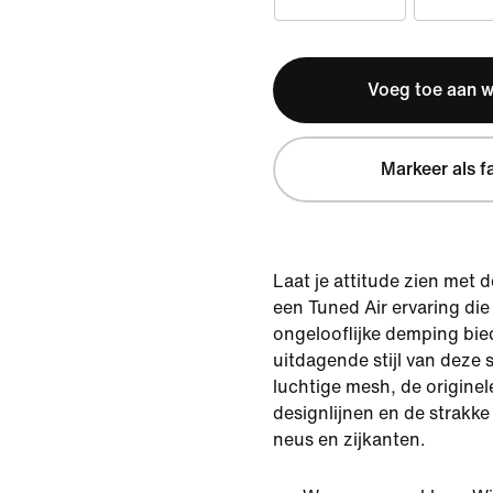
Voeg toe aan 
Markeer als f
Laat je attitude zien met d
een Tuned Air ervaring die
ongelooflijke demping bied
uitdagende stijl van deze
luchtige mesh, de originel
designlijnen en de strakk
neus en zijkanten.