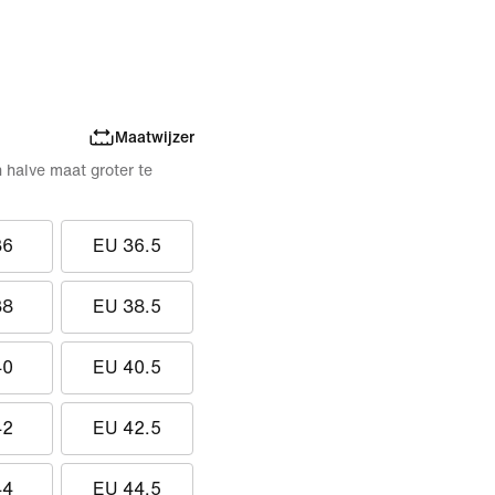
Maatwijzer
n halve maat groter te
36
EU 36.5
38
EU 38.5
40
EU 40.5
42
EU 42.5
44
EU 44.5