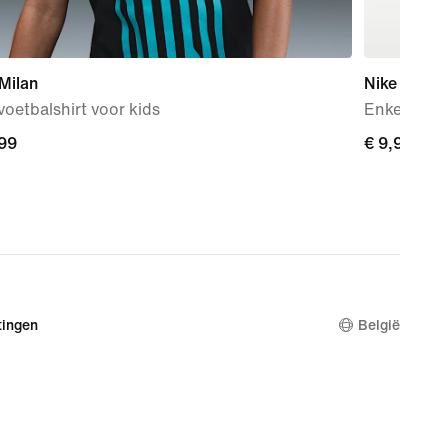
 Milan
Nike Basic
voetbalshirt voor kids
Enkelsokke
,99
,99
€ 9,99
€ 9,99
ingen
België