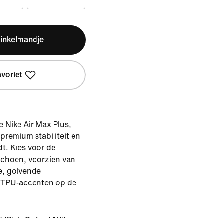
winkelmandje
avoriet
e Nike Air Max Plus,
 premium stabiliteit en
t. Kies voor de
 schoen, voorzien van
e, golvende
e TPU-accenten op de