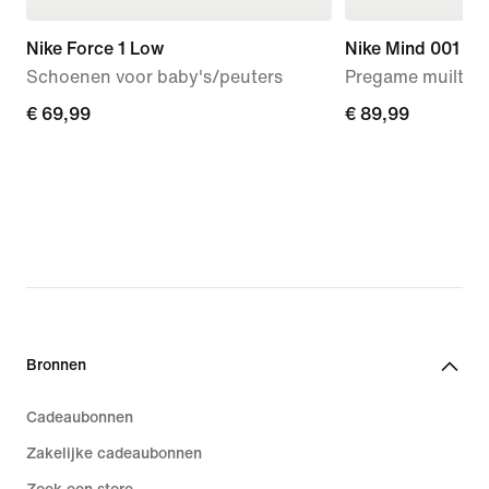
Nike Force 1 Low
Nike Mind 001
Schoenen voor baby's/peuters
Pregame muiltjes
€ 69,99
€ 69,99
€ 89,99
€ 89,99
Bronnen
Cadeaubonnen
Zakelijke cadeaubonnen