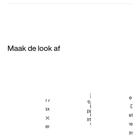
Maak de look af
Item 3 of 3