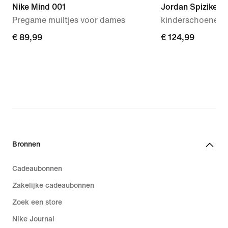
Nike Mind 001
Jordan Spizike L
Pregame muiltjes voor dames
kinderschoenen
€ 89,99
€ 89,99
€ 124,99
€ 124,99
Bronnen
Cadeaubonnen
Zakelijke cadeaubonnen
Zoek een store
Nike Journal