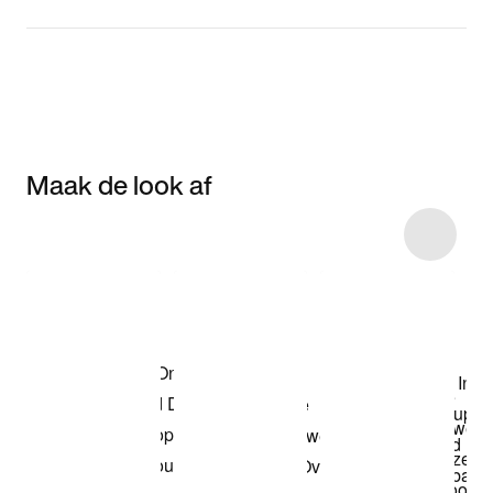
Maak de look af
Item 3 of 6