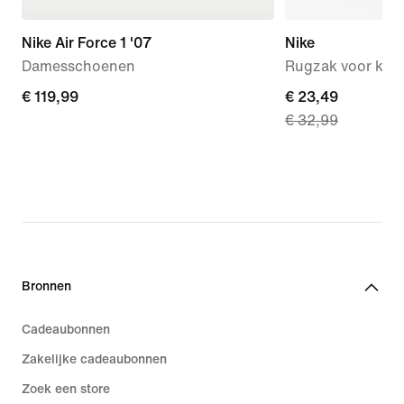
Nike Air Force 1 '07
Nike
Damesschoenen
Rugzak voor kids (
€ 119,99
€ 119,99
current
€ 23,49
€ 32,99
price
€ 23,49,
original
price
€ 32,99
Bronnen
Cadeaubonnen
Zakelijke cadeaubonnen
Zoek een store