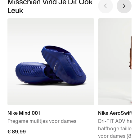
Misschien Vind Je Dit Ook
Leuk
Nike Mind 001
Nike AeroSwift
Pregame muiltjes voor dames
Dri-FIT ADV hard
halfhoge taille e
€ 89,99
€ 89,99
voor dames (8 cm