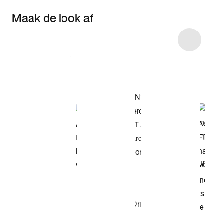
Maak de look af
Item 3 of 7
Shop het model