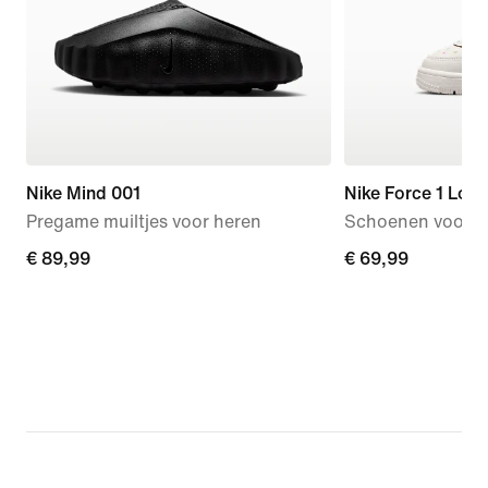
Nike Mind 001
Nike Force 1 Low
Pregame muiltjes voor heren
Schoenen voor b
€ 89,99
€ 89,99
€ 69,99
€ 69,99