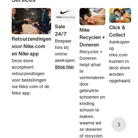
Sale
Click &
Nike
24/7
Collect
N
Recyclen +
Retourzendingen
Bespaar
Aankopen
c
Doneren
voor Nike.com
fors bij
op
D
Recyclen +
en Nike app
online
nike.com
a
Doneren
aankopen.
Deze store
kunnen in
c
helpt afval
Shop hier
accepteert
deze store
d
te
retourzendingen
worden
N
verminderen
voor bestellingen
opgehaald.
o
door
via Nike.com of de
g
gebruikte
Nike app.
l
schoenen en
kleding
schoon te
maken,
waarna we
ze doneren
of recyclen.