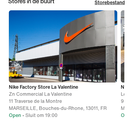
Stores in de buurt
Storebestand
Nike Factory Store La Valentine
Nike 
Zn Commercial La Valentine
Les 
11 Traverse de la Montre
9 Qu
MARSEILLE, Bouches-du-Rhone, 13011, FR
MARS
Open
• Sluit om 19:00
Ope