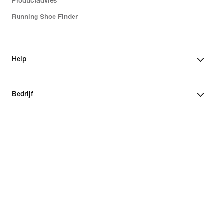
Productadvies
Running Shoe Finder
Help
Bedrijf
Communitykortingen
België
©
2026
Nike, Inc. Alle rechten voorbehouden
Handleidingen