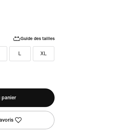
Guide des tailles
L
XL
 panier
avoris