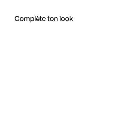
Complète ton look
Item 3 of 7
Voir les articles