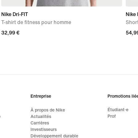
Nike Dri-FIT
Nike 
T-shirt de fitness pour homme
Shor
32,99 €
32,99 €
54,9
54,9
Entreprise
Promotions lié
Étudiant·e
À propos de Nike
Prof
e
Actualités
Carrières
Investisseurs
Développement durable