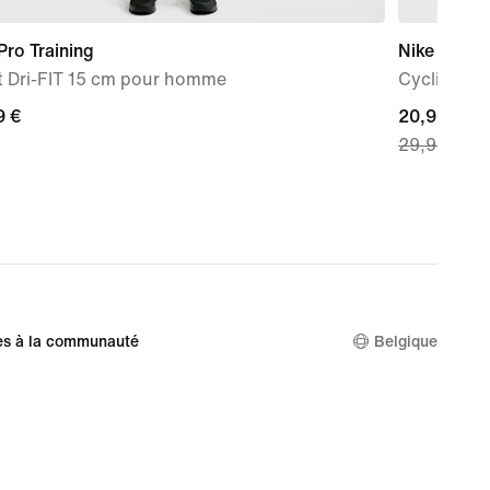
Pro Training
Nike One
t Dri-FIT 15 cm pour homme
Cycliste t
9 €
9 €
current
20,99 €
29,99 €
price
20,99 €,
original
price
29,99 €
es à la communauté
Belgique