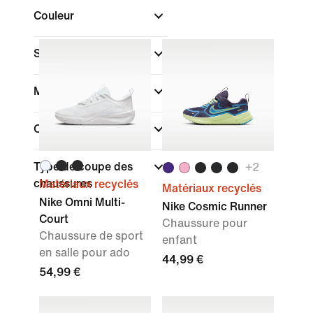
Couleur
Sport
Marque
Collections
Type de coupe des
+
2
chaussures
Matériaux recyclés
Matériaux recyclés
Nike Omni Multi-
Nike Cosmic Runner
Court
Chaussure pour
Chaussure de sport
enfant
en salle pour ado
44,99 €
54,99 €