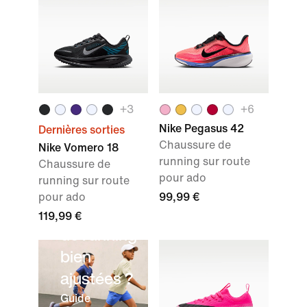
+
3
+
6
Nike Pegasus 42
Dernières sorties
Chaussure de
Nike Vomero 18
running sur route
Comment
Chaussure de
pour ado
running sur route
choisir des
pour ado
99,99 €
chaussures
119,99 €
de running
bien
ajustées ?
Guide