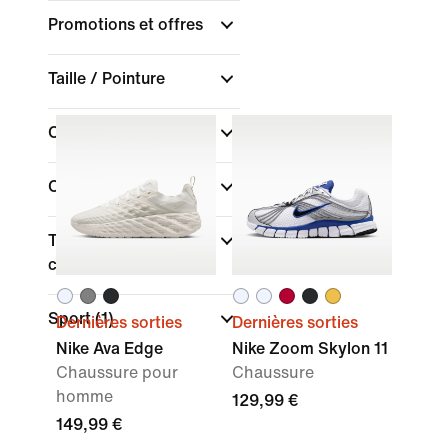
Promotions et offres
Taille / Pointure
Couleur
Collections
Type de coupe des
chaussures
Sport
(1)
Dernières sorties
Dernières sorties
Nike Ava Edge
Nike Zoom Skylon 11
Chaussure pour
Chaussure
homme
129,99 €
149,99 €