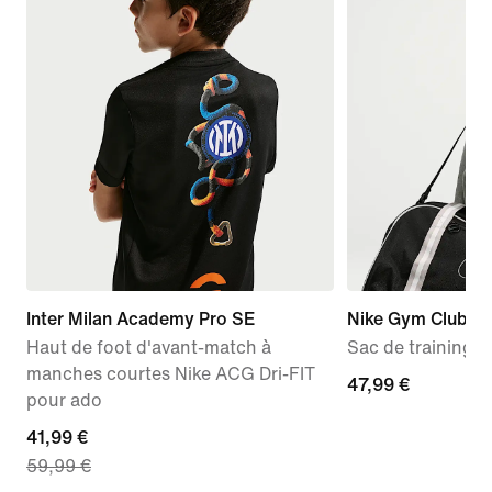
Inter Milan Academy Pro SE
Nike Gym Club
Haut de foot d'avant-match à
Sac de training (
manches courtes Nike ACG Dri-FIT
47,99 €
47,99 €
pour ado
current
41,99 €
59,99 €
price