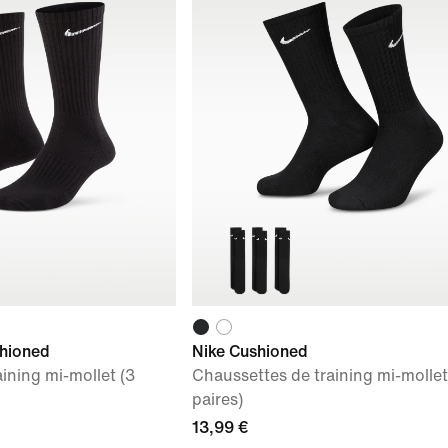
shioned
Nike Cushioned
ining mi-mollet (3
Chaussettes de training mi-mollet
paires)
13,99 €