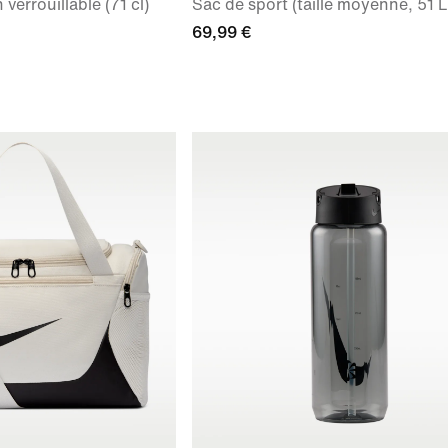
errouillable (71 cl)
Sac de sport (taille moyenne, 51 L
69,99 €