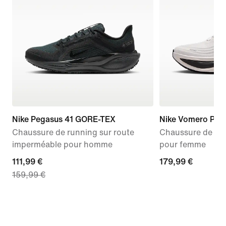
Nike Pegasus 41 GORE-TEX
Nike Vomero Plus
Chaussure de running sur route
Chaussure de run
imperméable pour homme
pour femme
current
111,99 €
179,99 €
179,99 €
159,99 €
price
111,99 €,
original
price