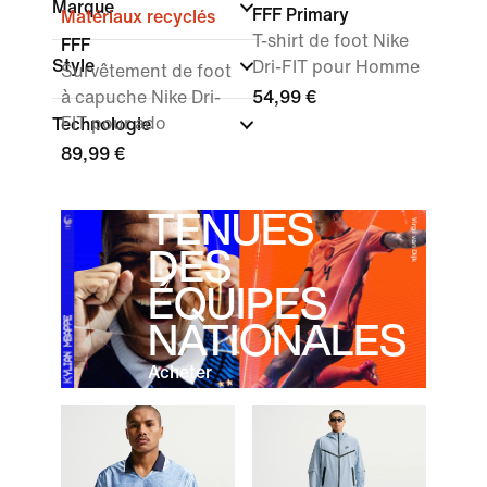
Marque
FFF Primary
Matériaux recyclés
T-shirt de foot Nike
FFF
Style
Dri-FIT pour Homme
Survêtement de foot
à capuche Nike Dri-
54,99 €
FIT pour ado
Technologie
89,99 €
TENUES
DES
ÉQUIPES
NATIONALES
Acheter