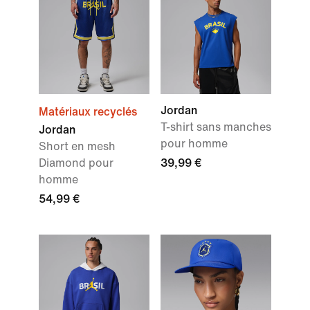
Jordan
Matériaux recyclés
T-shirt sans manches
Jordan
pour homme
Short en mesh
Diamond pour
39,99 €
homme
54,99 €