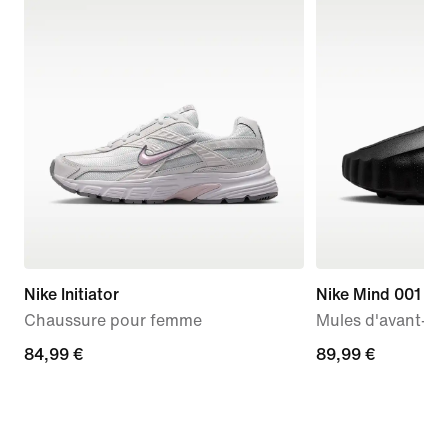
Nike Initiator
Nike Mind 001
Chaussure pour femme
Mules d'avant-m
84,99 €
84,99 €
89,99 €
89,99 €