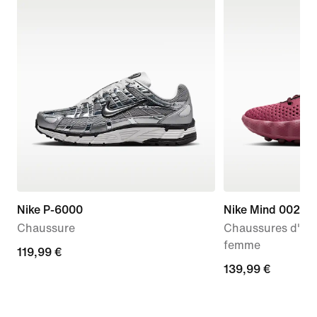
Nike P-6000
Nike Mind 002
Chaussure
Chaussures d'av
femme
119,99 €
119,99 €
139,99 €
139,99 €